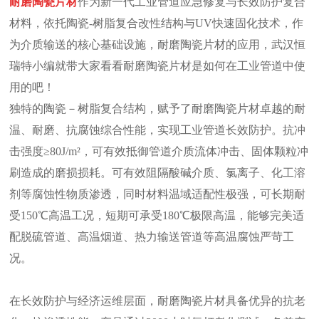
耐磨陶瓷片材
作为新一代工业管道应急修复与长效防护复合
材料，依托陶瓷-树脂复合改性结构与UV快速固化技术，作
为介质输送的核心基础设施，耐磨陶瓷片材的应用，武汉恒
瑞特小编就带大家看看耐磨陶瓷片材是如何在工业管道中使
用的吧！
独特的陶瓷－树脂复合结构，赋予了耐磨陶瓷片材卓越的耐
温、耐磨、抗腐蚀综合性能，实现工业管道长效防护。抗冲
击强度≥80J/m²，可有效抵御管道介质流体冲击、固体颗粒冲
刷造成的磨损损耗。可有效阻隔酸碱介质、氯离子、化工溶
剂等腐蚀性物质渗透，同时材料温域适配性极强，可长期耐
受150℃高温工况，短期可承受180℃极限高温，能够完美适
配脱硫管道、高温烟道、热力输送管道等高温腐蚀严苛工
况。
在长效防护与经济运维层面，耐磨陶瓷片材具备优异的抗老