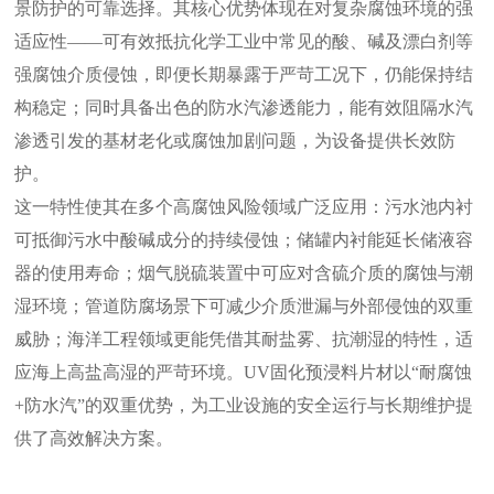
景防护的可靠选择。其核心优势体现在对复杂腐蚀环境的强
适应性——可有效抵抗化学工业中常见的酸、碱及漂白剂等
强腐蚀介质侵蚀，即便长期暴露于严苛工况下，仍能保持结
构稳定；同时具备出色的防水汽渗透能力，能有效阻隔水汽
渗透引发的基材老化或腐蚀加剧问题，为设备提供长效防
护。
这一特性使其在多个高腐蚀风险领域广泛应用：污水池内衬
可抵御污水中酸碱成分的持续侵蚀；储罐内衬能延长储液容
器的使用寿命；烟气脱硫装置中可应对含硫介质的腐蚀与潮
湿环境；管道防腐场景下可减少介质泄漏与外部侵蚀的双重
威胁；海洋工程领域更能凭借其耐盐雾、抗潮湿的特性，适
应海上高盐高湿的严苛环境。UV固化预浸料片材以“耐腐蚀
+防水汽”的双重优势，为工业设施的安全运行与长期维护提
供了高效解决方案。