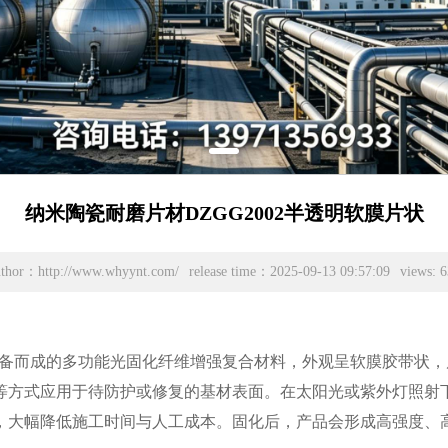
纳米陶瓷耐磨片材DZGG2002半透明软膜片状
uthor：http://www.whyynt.com/
release time：2025-09-13 09:57:09
views: 
术制备而成的多功能光固化纤维增强复合材料，外观呈软膜胶带状
方式应用于待防护或修复的基材表面。在太阳光或紫外灯照射下能
，大幅降低施工时间与人工成本。固化后，产品会形成高强度、