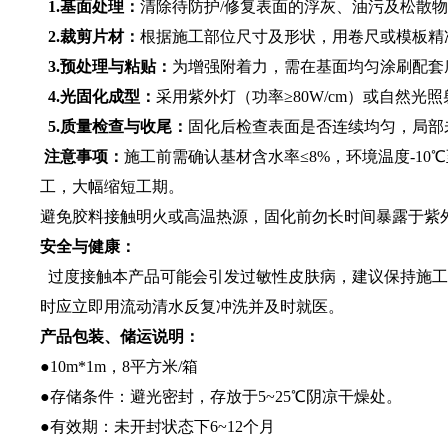
1.基面处理：
清除待防护/修复表面的浮灰、油污及松散
2.裁剪片材：
根据施工部位尺寸及形状，用卷尺或模板精
3.预处理与粘贴：
为增强附着力，需在基面均匀涂刷配套
4.光固化成型：
采用紫外灯（功率≥80W/cm）或自然光
5.质量检查与收尾：
固化后检查表面是否连续均匀，局部
注意事项：
施工前需确认基材含水率≤8%，环境温度-1
工，大幅缩短工期。
避免胶料接触明火或高温热源，固化前勿长时间暴露于紫
安全与健康：
过度接触本产品可能会引发过敏性皮肤病，建议保持施工
时应立即用流动清水反复冲洗并及时就医。
产品包装、储运说明：
●10m*1m，8平方米/箱
●存储条件：避光密封，存放于5~25℃阴凉干燥处。
●有效期：未开封状态下6~12个月