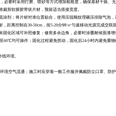
物，必要时采用打磨、喷砂等方式增加粗糙度，确保基材干燥、
准裁剪软膜胶带状片材，预留适当搭接宽度。
底涂剂；将片材对准位置贴合，使用压辊顺纹理碾压排除气泡，
照射，距离控制在30-50cm，按5-20分钟/㎡匀速移动光源完成
未固化区域可补照修复；修剪多余边角，必要时涂覆耐候面漆增
0℃至60℃均可操作；固化过程避免扰动，固化后24小时内避免
外线环境。
环境空气流通；施工时应穿着一般工作服并佩戴防尘口罩、防护