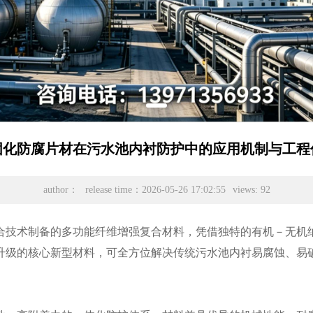
固化防腐片材在污水池内衬防护中的应用机制与工程
author：
release time：2026-05-26 17:02:55
views: 92
合技术制备的多功能纤维增强复合材料，凭借独特的有机－无机
升级的核心新型材料，可全方位解决传统污水池内衬易腐蚀、易