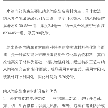
水箱内部防腐主要以纳米陶瓷防腐卷材为主，具体做法：
纳米复合乳液底漆
8231A
二道、厚度
100
微米，纳米陶瓷防
腐卷材
9130-S8
一道、厚度
2.4
毫米，纳米复合乳液密封面漆
8234-05
一道、厚度
200
微米。
纳米陶瓷内防腐卷材由多种特殊耐腐抗渗材料杂化聚合而
成，是一种多功能纤维增强陶瓷复合
杂化聚合物材料，其由
改性高分子材料为基础，辅以增强纤维，经过特殊工艺与纳
米陶瓷复合杂化
制作而成，成品采用卷材形式。采用太阳光
或紫外灯照射固化，固化时间为
15-20
分钟。
纳米陶瓷防腐卷材所具备的优势：
1
、
固化前卷材质地柔软，可根据施工对象，进行任意裁、
剪、切、组合搭接，以满足粘贴、缠绕、包裹在需要防护或