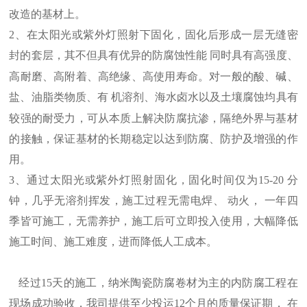
改造的基材上。
2
、
在太阳光或紫外灯照射下固化，固化后形成一层无缝密
封的套层，其不但具有优异的防腐蚀性能
同时具有高强度、
高耐磨、高附着、高绝缘、高使用寿命。对一般的酸、碱、
盐、油脂类物质、有
机溶剂、海水卤水以及土壤腐蚀均具有
较强的耐受力，可从本质上解决防腐抗渗，隔绝外界与基材
的接触，保证基材的长期稳定以达到防腐、防护及增强的作
用。
3
、
通过太阳光或紫外灯照射固化，固化时间仅为
15-20
分
钟，几乎无溶剂挥发，施工过程无需电焊、 动火， 一年四
季皆可施工，无需养护，施工后可立即投入使用，大幅降低
施工时间、施工难度，进而降低人工成本。
经过
15
天的施工，
纳米陶瓷防腐卷材为主的内防腐工程在
现场
成功验收
，
我司
提供至少投运
12
个月的质量保证期， 在