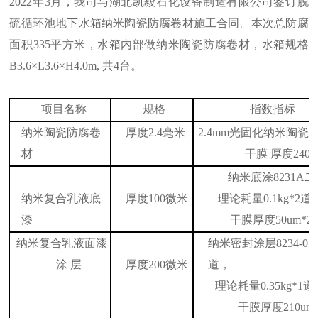
2022
年
3
月，我司与湖北凯毅石化设备制造有限公司签订脱
硫循环池地下水箱纳米陶瓷防腐卷材施工合同。本次总防腐
面积
335
平方米，水箱内部做纳米陶瓷防腐卷材，水箱规格
B3.6
×
L3.6
×
H4.0m,
共
4
台。
项目名称
规格
指数指标
纳米陶瓷防腐卷
厚度
2.4毫米
2.4mm光固化纳米陶瓷
材
干膜
厚度
2400
纳米底涂
8231A
纳米复合乳液底
厚度
100微米
理论耗量
0.1
kg
*2道/
漆
干膜厚度
50um*2
纳米复合乳液面漆
纳米密封涂层
8234-0
涂
层
厚度
200微米
道，
理论耗量
0.35
kg
*1道
干膜厚度
210um