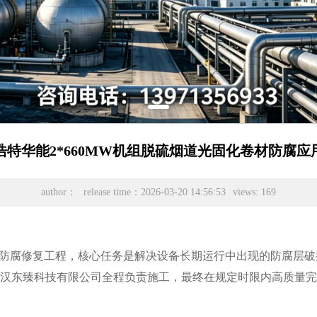
浩特华能2*660MW机组脱硫烟道光固化卷材防腐应
author：
release time：2026-03-20 14:56:53
views: 169
收塔防腐修复工程，核心任务是解决设备长期运行中出现的防腐层
，由武汉东臻科技有限公司全程负责施工，最终在规定时限内高质量