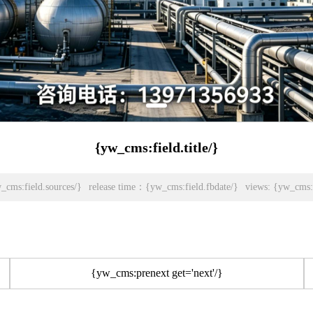
{yw_cms:field.title/}
cms:field.sources/}
release time：{yw_cms:field.fbdate/}
views: {yw_cms:f
{yw_cms:prenext get='next'/}