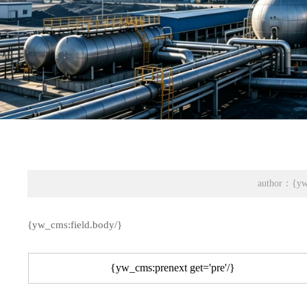
author：{yw_
{yw_cms:field.body/}
{yw_cms:prenext get='pre'/}