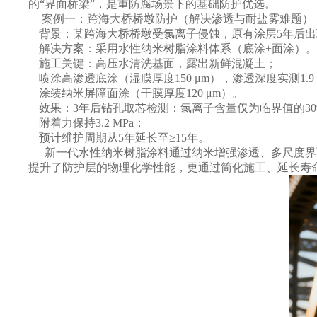
的“界面桥梁”，是重防腐场景下的基础防护优选。
案例一：跨海大桥桥墩防护（解决渗透与耐盐雾难题）
背景：某跨海大桥桥墩受氯离子侵蚀，原有涂层
5年后
解决方案：采用水性纳米树脂涂料体系（底涂
+面涂）。
施工关键：高压水清洗基面，露出新鲜混凝土；
喷涂高渗透底涂（湿膜厚度
150 μm），渗透深度实测1.9
涂装纳米屏障面涂（干膜厚度
120 μm）。
效果：
3年后钻孔取芯检测：氯离子含量仅为临界值的30
附着力保持
3.2 MPa；
预计维护周期从
5年延长至≥15年。
新一代水性纳米树脂涂料通过纳米增强渗透、多尺度界
提升了防护层的物理化学性能，更通过简化施工、延长寿