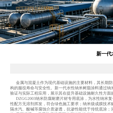
新一代
金属与混凝土作为现代基础设施的主要材料，其长期防
构的服役寿命与安全性。新一代水性纳米树脂涂料通过纳
验证与实际工程应用，展示其在提升基础设施耐久性方面
DZGG2003纳米防腐耐磨片材专用底涂，为水性纳
性配方无溶剂挥发，符合绿色施工要求；纳米级成膜技术赋
隔水汽、酸碱等腐蚀介质渗透，抗渗性能优于传统底涂；