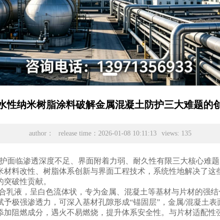
水性纳米树脂涂料破解金属混凝土防护三大难题的
author：
release time：2026-01-08 10:11:13
views: 135
护面临渗透深度不足、界面附着力弱、耐久性有限三大核心难题
米材料改性、树脂体系创新与界面工程技术，系统性地解决了这
的突破性贡献。
米复合乳液，呈白色流体状，专为金属、混凝土等基材与片材的强
予极强渗透力，可深入基材孔隙形成“锚固层”，金属/混凝土表
添加阻燃成分，遇火不易燃烧，提升体系安全性。与片材适配性